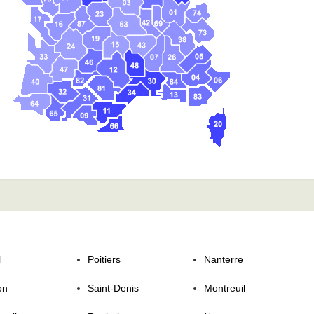
l
Poitiers
Nanterre
on
Saint-Denis
Montreuil