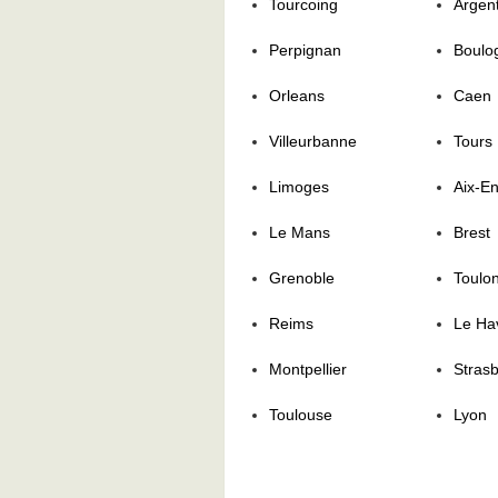
Tourcoing
Argent
Perpignan
Boulo
Orleans
Caen
Villeurbanne
Tours
Limoges
Aix-E
Le Mans
Brest
Grenoble
Toulo
Reims
Le Ha
Montpellier
Stras
Toulouse
Lyon