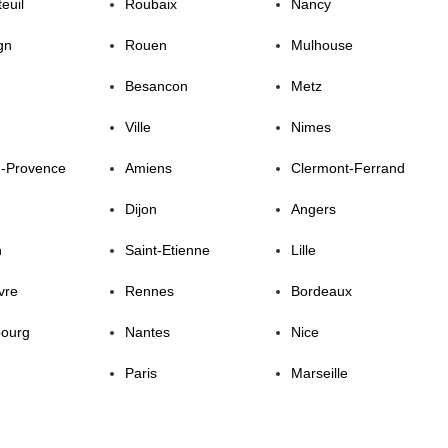
euil
Roubaix
Nancy
gn
Rouen
Mulhouse
Besancon
Metz
Ville
Nimes
n-Provence
Amiens
Clermont-Ferrand
Dijon
Angers
n
Saint-Etienne
Lille
vre
Rennes
Bordeaux
bourg
Nantes
Nice
Paris
Marseille