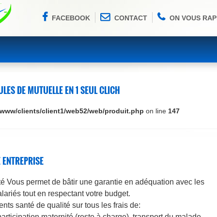
FACEBOOK
CONTACT
ON VOUS RAP
LES DE MUTUELLE EN 1 SEUL CLICH
/www/clients/client1/web52/web/produit.php
on line
147
 ENTREPRISE
é Vous permet de bâtir une garantie en adéquation avec les
lariés tout en respectant votre budget.
s santé de qualité sur tous les frais de:
participation maternité (reste à charge), transport du malade,